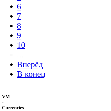
6
7
8
9
10
...
Вперёд
В конец
VM
-
Currencies