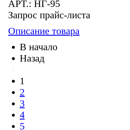
APT.: НГ-95
Запрос прайс-листа
Описание товара
В начало
Назад
...
1
2
3
4
5