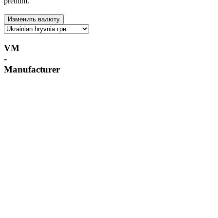
pretium.
VM
-
Manufacturer