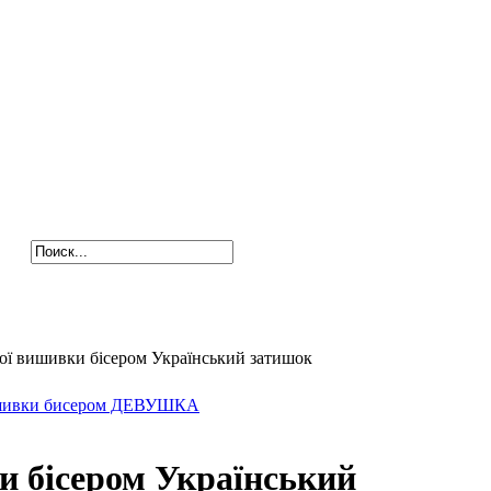
вої вишивки бісером Український затишок
ышивки бисером ДЕВУШКА
и бісером Український