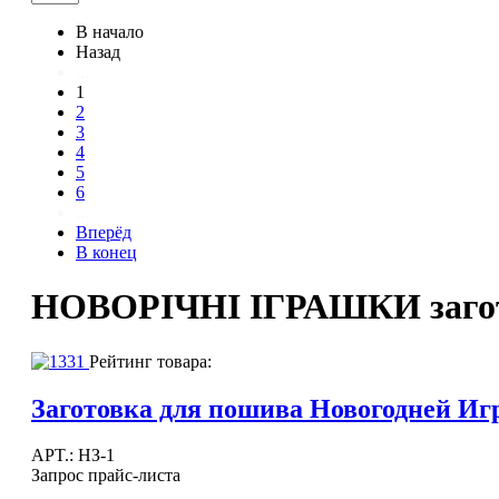
В начало
Назад
...
1
2
3
4
5
6
...
Вперёд
В конец
НОВОРІЧНІ ІГРАШКИ загото
Рейтинг товара:
Заготовка для пошива Новогодней 
APT.: НЗ-1
Запрос прайс-листа