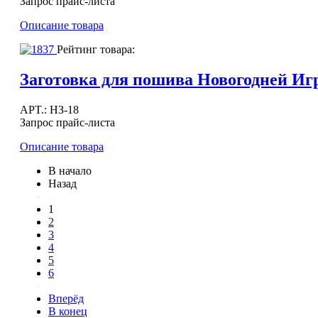
Запрос прайс-листа
Описание товара
Рейтинг товара:
Заготовка для пошива Новогодней 
APT.: НЗ-18
Запрос прайс-листа
Описание товара
В начало
Назад
...
1
2
3
4
5
6
...
Вперёд
В конец