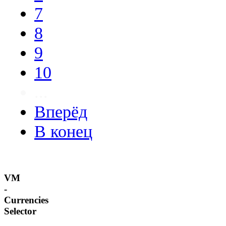
7
8
9
10
...
Вперёд
В конец
VM
-
Currencies
Selector